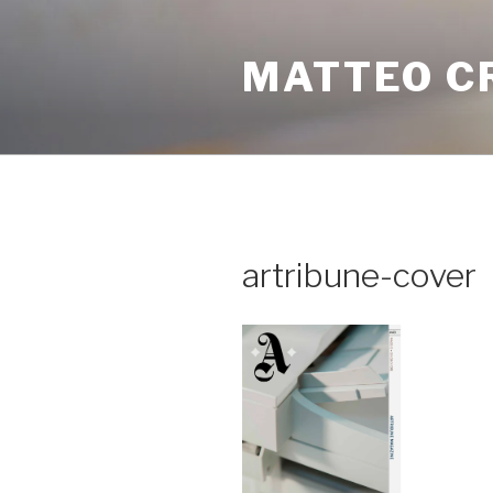
Salta
al
MATTEO C
contenuto
artribune-cover