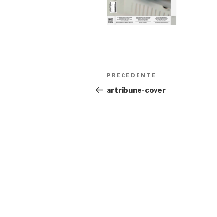
Navigazione
Articolo
PRECEDENTE
articoli
precedente:
artribune-cover